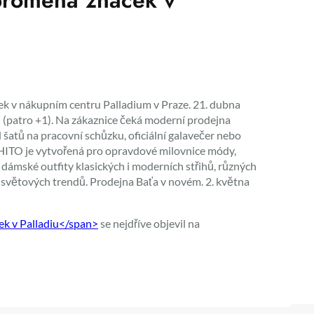
 proměna značek v
k v nákupním centru Palladium v Praze. 21. dubna
patro +1). Na zákaznice čeká moderní prodejna
 šatů na pracovní schůzku, oficiální galavečer nebo
OHITO je vytvořená pro opravdové milovnice módy,
 dámské outfity klasických i moderních střihů, různých
 světových trendů. Prodejna Baťa v novém. 2. května
ek v Palladiu</span>
se nejdříve objevil na