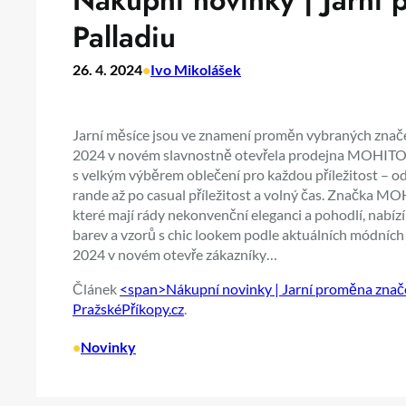
Nákupní novinky | Jarní
Palladiu
26. 4. 2024
•
Ivo Mikolášek
Jarní měsíce jsou ve znamení proměn vybraných znače
2024 v novém slavnostně otevřela prodejna MOHITO (
s velkým výběrem oblečení pro každou příležitost – od
rande až po casual příležitost a volný čas. Značka M
které mají rády nekonvenční eleganci a pohodlí, nabízí
barev a vzorů s chic lookem podle aktuálních módních
2024 v novém otevře zákazníky…
Článek
<span>Nákupní novinky | Jarní proměna znač
PražskéPříkopy.cz
.
•
Novinky