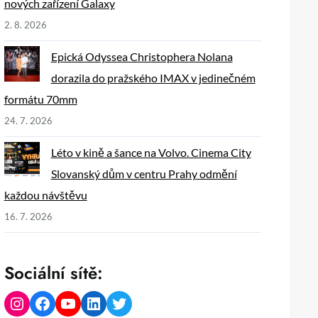
nových zařízení Galaxy
2. 8. 2026
Epická Odyssea Christophera Nolana
dorazila do pražského IMAX v jedinečném
formátu 70mm
24. 7. 2026
Léto v kině a šance na Volvo. Cinema City
Slovanský dům v centru Prahy odmění
každou návštěvu
16. 7. 2026
Sociální sítě:
Instagram
Facebook
YouTube
LinkedIn
Twitter