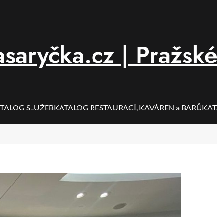
saryčka.cz | Pražské
TALOG SLUŽEB
KATALOG RESTAURACÍ, KAVÁREN a BARŮ
KAT