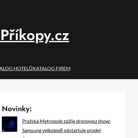
Příkopy.cz
ALOG HOTELŮ
KATALOG FIREM
Novinky:
Pražská Metropole zažije dronovou show:
Samsung velkolepě odstartuje prodej