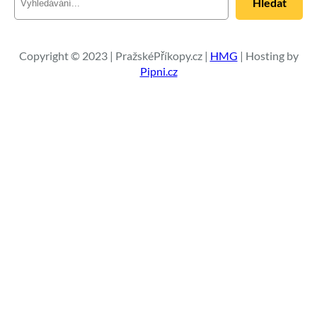
Hledat
l
e
d
a
Copyright © 2023 | PražskéPříkopy.cz |
HMG
| Hosting by
t
Pipni.cz