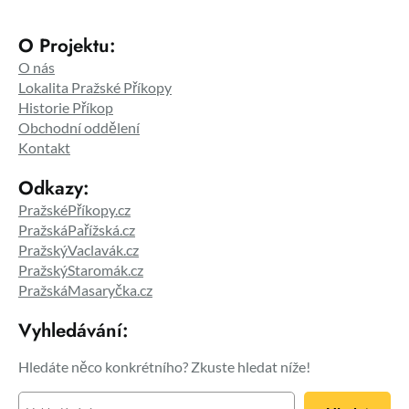
O Projektu:
O nás
Lokalita Pražské Příkopy
Historie Příkop
Obchodní oddělení
Kontakt
Odkazy:
PražskéPříkopy.cz
PražskáPařížská.cz
PražskýVaclavák.cz
PražskýStaromák.cz
PražskáMasaryčka.cz
Vyhledávání:
Hledáte něco konkrétního? Zkuste hledat níže!
H