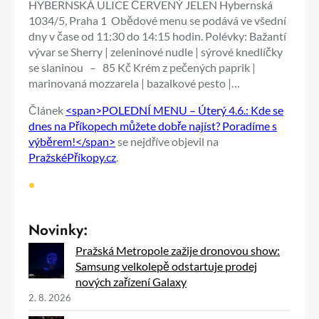
HYBERNSKÁ ULICE ČERVENÝ JELEN Hybernská
1034/5, Praha 1 Obědové menu se podává ve všední
dny v čase od 11:30 do 14:15 hodin. Polévky: Bažantí
vývar se Sherry | zeleninové nudle | sýrové knedlíčky
se slaninou – 85 Kč Krém z pečených paprik |
marinovaná mozzarela | bazalkové pesto |…
Článek
<span>POLEDNÍ MENU – Úterý 4.6.: Kde se
dnes na Příkopech můžete dobře najíst? Poradíme s
výběrem!</span>
se nejdříve objevil na
PražskéPříkopy.cz
.
•
Novinky:
Pražská Metropole zažije dronovou show:
Samsung velkolepě odstartuje prodej
nových zařízení Galaxy
2. 8. 2026