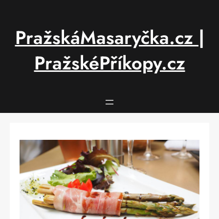
Přeskočit
na
obsah
PražskáMasaryčka.cz |
PražskéPříkopy.cz