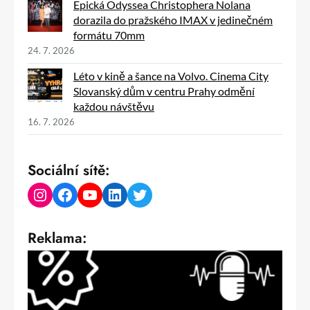
Epická Odyssea Christophera Nolana
dorazila do pražského IMAX v jedinečném
formátu 70mm
24. 7. 2026
Léto v kině a šance na Volvo. Cinema City
Slovanský dům v centru Prahy odmění
každou návštěvu
16. 7. 2026
Sociální sítě:
Instagram
Facebook
YouTube
LinkedIn
Twitter
Reklama: