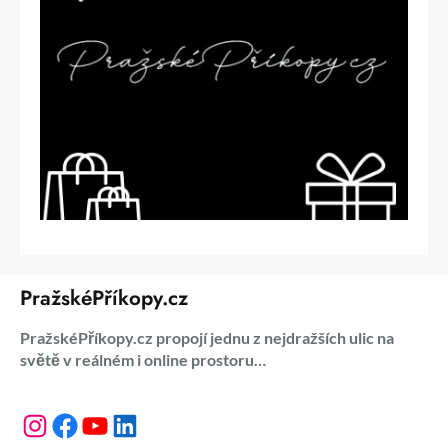
PražskéPříkopy.cz
PražskéPříkopy.cz propojí jednu z nejdražších ulic na
světě v reálném i online prostoru…
Instagram
Facebook
YouTube
LinkedIn