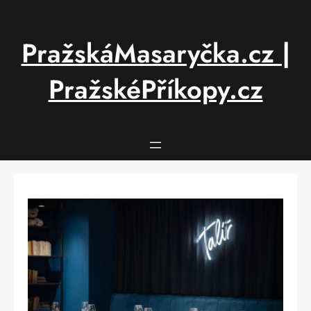
Přeskočit
na
obsah
PražskáMasaryčka.cz |
PražskéPříkopy.cz