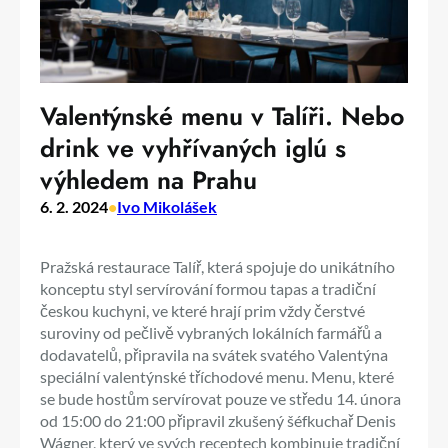
Valentýnské menu v Talíři. Nebo
drink ve vyhřívaných iglú s
výhledem na Prahu
6. 2. 2024
•
Ivo Mikolášek
Pražská restaurace Talíř, která spojuje do unikátního
konceptu styl servírování formou tapas a tradiční
českou kuchyni, ve které hrají prim vždy čerstvé
suroviny od pečlivě vybraných lokálních farmářů a
dodavatelů, připravila na svátek svatého Valentýna
speciální valentýnské tříchodové menu. Menu, které
se bude hostům servírovat pouze ve středu 14. února
od 15:00 do 21:00 připravil zkušený šéfkuchař Denis
Wágner, který ve svých receptech kombinuje tradiční