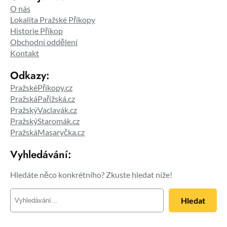
O nás
Lokalita Pražské Příkopy
Historie Příkop
Obchodní oddělení
Kontakt
Odkazy:
PražskéPříkopy.cz
PražskáPařížská.cz
PražskýVaclavák.cz
PražskýStaromák.cz
PražskáMasaryčka.cz
Vyhledávání:
Hledáte něco konkrétního? Zkuste hledat níže!
H
Hledat
l
e
d