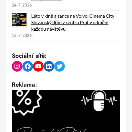
24. 7. 2026
Léto v kině a šance na Volvo. Cinema City
Slovanský dům v centru Prahy odmění
každou návštěvu
16. 7. 2026
Sociální sítě:
Instagram
Facebook
YouTube
LinkedIn
Twitter
Reklama: