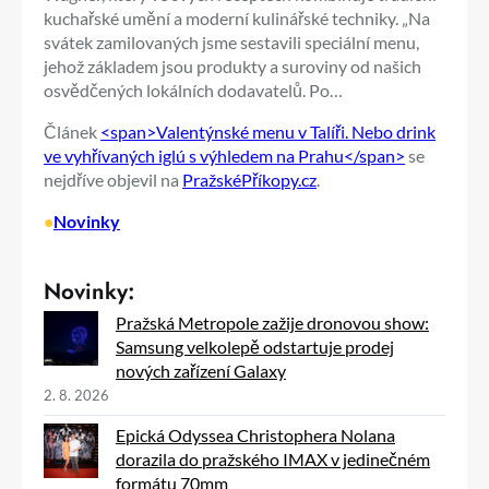
kuchařské umění a moderní kulinářské techniky. „Na
svátek zamilovaných jsme sestavili speciální menu,
jehož základem jsou produkty a suroviny od našich
osvědčených lokálních dodavatelů. Po…
Článek
<span>Valentýnské menu v Talíři. Nebo drink
ve vyhřívaných iglú s výhledem na Prahu</span>
se
nejdříve objevil na
PražskéPříkopy.cz
.
•
Novinky
Novinky:
Pražská Metropole zažije dronovou show:
Samsung velkolepě odstartuje prodej
nových zařízení Galaxy
2. 8. 2026
Epická Odyssea Christophera Nolana
dorazila do pražského IMAX v jedinečném
formátu 70mm