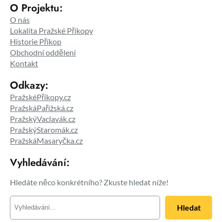
O Projektu:
O nás
Lokalita Pražské Příkopy
Historie Příkop
Obchodní oddělení
Kontakt
Odkazy:
PražskéPříkopy.cz
PražskáPařížská.cz
PražskýVaclavák.cz
PražskýStaromák.cz
PražskáMasaryčka.cz
Vyhledávání:
Hledáte něco konkrétního? Zkuste hledat níže!
H
Hledat
l