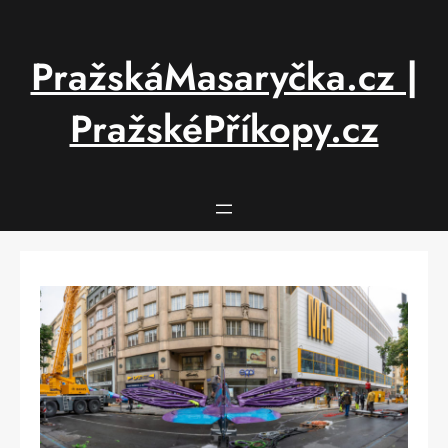
Přeskočit
na
obsah
PražskáMasaryčka.cz |
PražskéPříkopy.cz