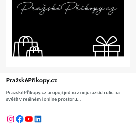
PražskéPříkopy.cz
PražskéPříkopy.cz propojí jednu z nejdražších ulic na
světě v reálném i online prostoru…
Instagram
Facebook
YouTube
LinkedIn