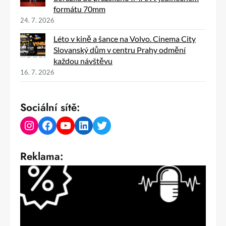
formátu 70mm
24. 7. 2026
Léto v kině a šance na Volvo. Cinema City
Slovanský dům v centru Prahy odmění
každou návštěvu
16. 7. 2026
Sociální sítě:
Instagram
Facebook
YouTube
LinkedIn
Twitter
Reklama: