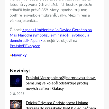
letounů vytvořených z dlažebních kostek, protože
stíhačů bylo právě 359. Motýli symbolizují mír,
Spitfire je symbolem zbraně, války. Mezi mírem a
válkou je tenká…
Článek
<span>Umělecké dílo Davida Černého na
Máji Národní symbolizuje mír, naději, svobodu a
demokracii</span>
se nejdříve objevil na
PražskéPříkopy.cz
.
•
Novinky
Novinky:
Pražská Metropole zažije dronovou show:
Samsung velkolepě odstartuje prodej
nových zařízení Galaxy
2. 8. 2026
Epická Odyssea Christophera Nolana
dorazila do pražského IMAX v jedinečném