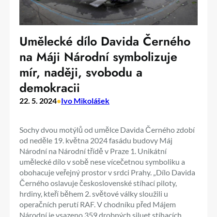
Umělecké dílo Davida Černého
na Máji Národní symbolizuje
mír, naději, svobodu a
demokracii
22. 5. 2024
•
Ivo Mikolášek
Sochy dvou motýlů od umělce Davida Černého zdobí
od neděle 19. května 2024 fasádu budovy Máj
Národní na Národní třídě v Praze 1. Unikátní
umělecké dílo v sobě nese vícečetnou symboliku a
obohacuje veřejný prostor v srdci Prahy. „Dílo Davida
Černého oslavuje československé stíhací piloty,
hrdiny, kteří během 2. světové války sloužili u
operačních perutí RAF. V chodníku před Májem
Národní je vsazeno 359 drobných siluet stíhacích