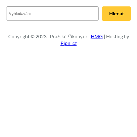
H
Hledat
l
e
d
a
Copyright © 2023 | PražskéPříkopy.cz |
HMG
| Hosting by
t
Pipni.cz