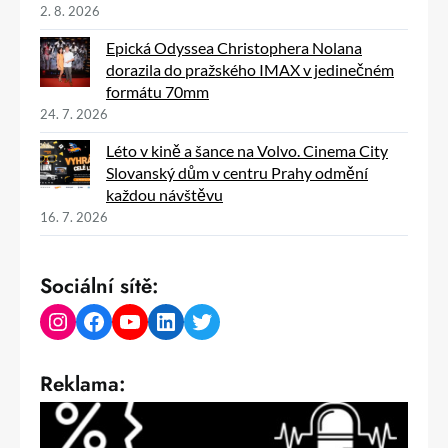
2. 8. 2026
Epická Odyssea Christophera Nolana
dorazila do pražského IMAX v jedinečném
formátu 70mm
24. 7. 2026
Léto v kině a šance na Volvo. Cinema City
Slovanský dům v centru Prahy odmění
každou návštěvu
16. 7. 2026
Sociální sítě:
Instagram
Facebook
YouTube
LinkedIn
Twitter
Reklama: