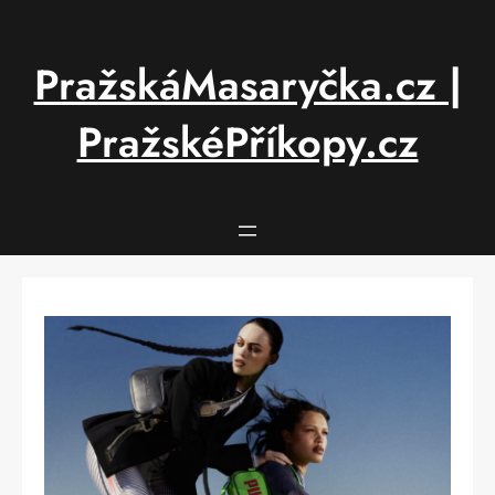
Přeskočit
na
obsah
PražskáMasaryčka.cz |
PražskéPříkopy.cz