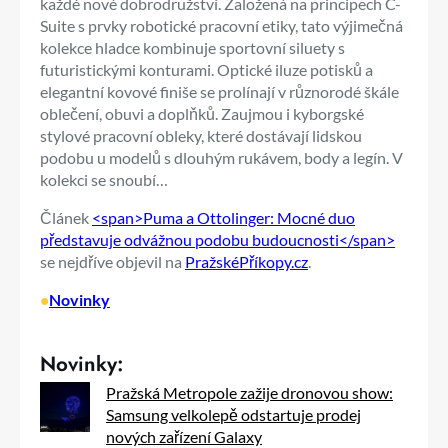
každé nové dobrodružství. Založená na principech C-
Suite s prvky robotické pracovní etiky, tato výjimečná
kolekce hladce kombinuje sportovní siluety s
futuristickými konturami. Optické iluze potisků a
elegantní kovové finiše se prolínají v různorodé škále
oblečení, obuvi a doplňků. Zaujmou i kyborgské
stylové pracovní obleky, které dostávají lidskou
podobu u modelů s dlouhým rukávem, body a legín. V
kolekci se snoubí…
Článek
<span>Puma a Ottolinger: Mocné duo
představuje odvážnou podobu budoucnosti</span>
se nejdříve objevil na
PražskéPříkopy.cz
.
•
Novinky
Novinky:
Pražská Metropole zažije dronovou show:
Samsung velkolepě odstartuje prodej
nových zařízení Galaxy