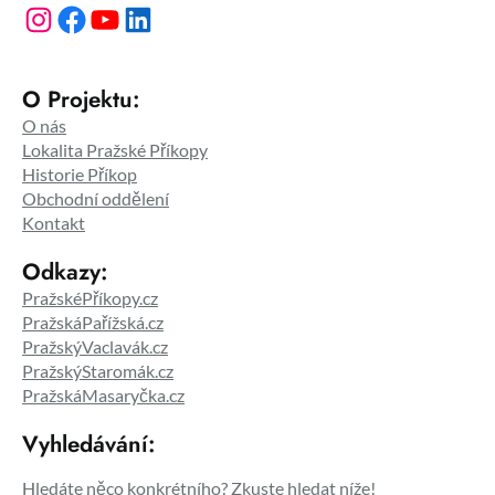
Instagram
Facebook
YouTube
LinkedIn
O Projektu:
O nás
Lokalita Pražské Příkopy
Historie Příkop
Obchodní oddělení
Kontakt
Odkazy:
PražskéPříkopy.cz
PražskáPařížská.cz
PražskýVaclavák.cz
PražskýStaromák.cz
PražskáMasaryčka.cz
Vyhledávání:
Hledáte něco konkrétního? Zkuste hledat níže!