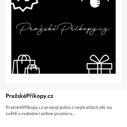
PražskéPříkopy.cz
PražskéPříkopy.cz propojí jednu z nejdražších ulic na
světě v reálném i online prostoru…