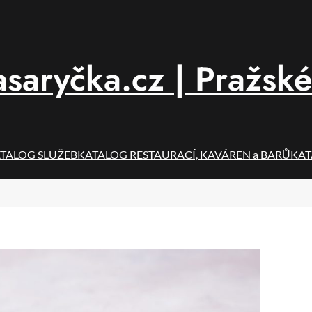
saryčka.cz | Pražské
TALOG SLUŽEB
KATALOG RESTAURACÍ, KAVÁREN a BARŮ
KAT