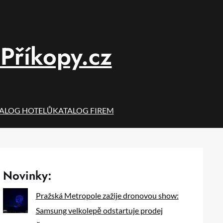
Příkopy.cz
ALOG HOTELŮ
KATALOG FIREM
Novinky:
Pražská Metropole zažije dronovou show:
Samsung velkolepě odstartuje prodej