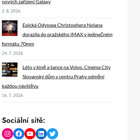
nových zařízení Galaxy
2. 8. 2026
Epická Odyssea Christophera Nolana
dorazila do pražského IMAX v jedinečném
formátu 70mm
24. 7. 2026
Léto v kině a šance na Volvo. Cinema City
Slovanský dům v centru Prahy odmění
každou návštěvu
16. 7. 2026
Sociální sítě:
Instagram
Facebook
YouTube
LinkedIn
Twitter