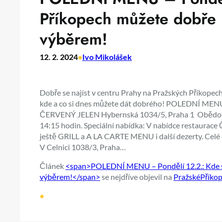
Příkopech můžete dobře 
výběrem!
12. 2. 2024
•
Ivo Mikolášek
Dobře se najíst v centru Prahy na Pražských Příkopech
kde a co si dnes můžete dát dobrého! POLEDNÍ MENU –
ČERVENÝ JELEN Hybernská 1034/5, Praha 1 Obědové 
14:15 hodin. Speciální nabídka: V nabídce restaurac
ještě GRILL a A LA CARTE MENU i další dezerty. C
V Celnici 1038/3, Praha…
Článek
<span>POLEDNÍ MENU – Pondělí 12.2.: Kde se
výběrem!</span>
se nejdříve objevil na
PražskéPříkop
•